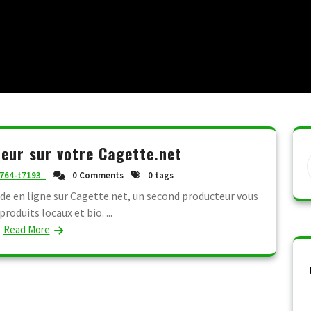
eur sur votre Cagette.net
764-t7193_
0 Comments
0 tags
e en ligne sur Cagette.net, un second producteur vous
roduits locaux et bio. ...
Read More